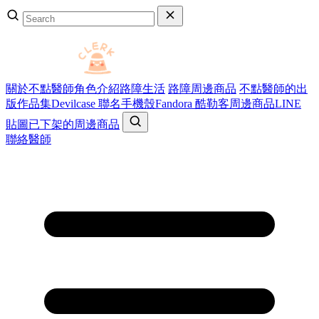
關於不點醫師
角色介紹
路障生活
路障周邊商品
不點醫師的出
版作品集
Devilcase 聯名手機殼
Fandora 酷勒客周邊商品
LINE
貼圖
已下架的周邊商品
聯絡醫師