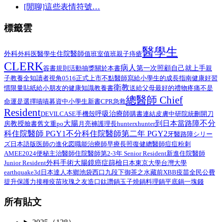
[閒聊]這些表情符號…
標籤雲
醫學生
外科
醫學生
住院醫師
外科医
值班室
值班
親子
痔瘡
CLERK
病人
第一次照顧自己就上手
簽書規則
活動抽獎
關於本書
親
子教養
全知讀者視角
0516正式上市
不點醫師寫給小學生的成長指南
健康好習
衛教
給小朋友的健康知識教養書
慣限量貼紙
送給父母最好的禮物
疼痛不是
總醫師 Chief
命運是選擇
嘖嘖募資中
小學生
新書
CPR
急救
Resident
呼吸治療師
DEVILCASE
手機殼
購書連結
皮膚
中研院
統刪
開刀
不分
大腸
到日本當路障
教授
臉書舊文重po
月亮褲
房
護理長
hunterxhunter
科住院醫師 PGY1
不分科住院醫師第二年 PGY2
路障シリー
牙醫
ズ日本語版
總醫師
医師の進化図
職能治療師
早療
長照
復健
痘痘粉刺
AMEE2024
住院醫師第2-3年 Senior Resident
新進住院醫師
便秘
主治醫師
外科手術
Junior Resident
大腸鏡
癌症篩檢
日本
東京大學
台灣大學
earthquake3d
日本達人
本鄉
池袋西口
九段下
御茶之水
藏前
XBB疫苗
全民公費
接種疫苗
提升保護力
玫瑰之友
造口
鈦讚鍋
玉子燒鍋
料理鍋
平底鍋
一塊錢
所有貼文