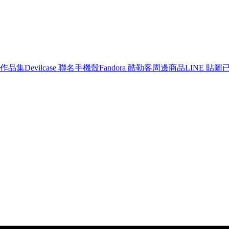
作品集
Devilcase 聯名手機殼
Fandora 酷勒客周邊商品
LINE 貼圖