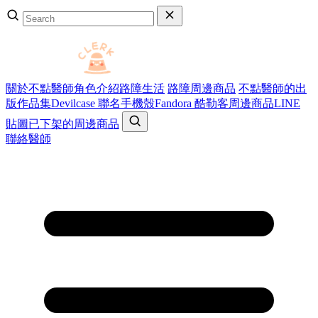
關於不點醫師
角色介紹
路障生活
路障周邊商品
不點醫師的出
版作品集
Devilcase 聯名手機殼
Fandora 酷勒客周邊商品
LINE
貼圖
已下架的周邊商品
聯絡醫師