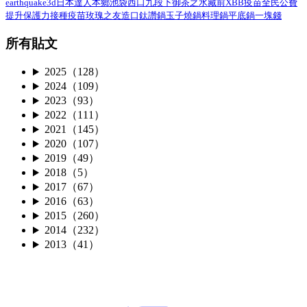
earthquake3d
日本達人
本鄉
池袋西口
九段下
御茶之水
藏前
XBB疫苗
全民公費
接種疫苗
提升保護力
玫瑰之友
造口
鈦讚鍋
玉子燒鍋
料理鍋
平底鍋
一塊錢
所有貼文
2025（128）
2024（109）
2023（93）
2022（111）
2021（145）
2020（107）
2019（49）
2018（5）
2017（67）
2016（63）
2015（260）
2014（232）
2013（41）