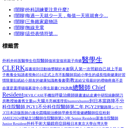
[閒聊]外科訓練要注意什麼?
[閒聊]每過一天就少一天，每值一天班就會少…
[閒聊]三角錐家庭物語
[閒聊]無線充電
[閒聊]這些表情符號…
標籤雲
醫學生
外科
醫學生
住院醫師
外科医
值班室
值班
親子
痔瘡
CLERK
病人
第一次照顧自己就上手
簽書規則
活動抽獎
關於本書
親
子教養
全知讀者視角
0516正式上市
不點醫師寫給小學生的成長指南
健康好習
衛教
給小朋友的健康知識教養書
慣限量貼紙
送給父母最好的禮物
疼痛不是
總醫師 Chief
命運是選擇
嘖嘖募資中
小學生
新書
CPR
急救
Resident
呼吸治療師
DEVILCASE
手機殼
購書連結
皮膚
中研院
統刪
開刀
不分
大腸
到日本當路障
教授
臉書舊文重po
月亮褲
房
護理長
hunterxhunter
科住院醫師 PGY1
不分科住院醫師第二年 PGY2
路障シリー
牙醫
ズ日本語版
總醫師
医師の進化図
職能治療師
早療
長照
復健
痘痘粉刺
AMEE2024
住院醫師第2-3年 Senior Resident
新進住院醫師
便秘
主治醫師
外科手術
Junior Resident
大腸鏡
癌症篩檢
日本
東京大學
台灣大學